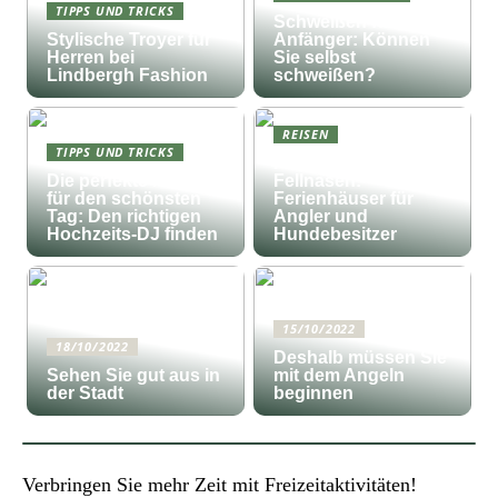
TIPPS UND TRICKS
Schweißen für
Stylische Troyer für
Anfänger: Können
Herren bei
Sie selbst
Lindbergh Fashion
schweißen?
REISEN
TIPPS UND TRICKS
Fischfang und
Die perfekte Musik
Fellnasen:
für den schönsten
Ferienhäuser für
Tag: Den richtigen
Angler und
Hochzeits-DJ finden
Hundebesitzer
15/10/2022
18/10/2022
Deshalb müssen Sie
Sehen Sie gut aus in
mit dem Angeln
der Stadt
beginnen
Verbringen Sie mehr Zeit mit Freizeitaktivitäten!