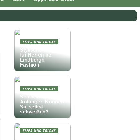
TIPPS UND TRICKS
Stylische Troyer
für Herren bei
Lindbergh
Fashion
TIPPS UND TRICKS
Schweißen für
Anfänger: Können
Sie selbst
schweißen?
TIPPS UND TRICKS
Die perfekte Musik