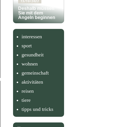
15/10/2022
Deshalb müssen
Sie mit dem
Angeln beginnen
interessen
sport
gesundheit
wohnen
gemeinschaft
aktivitäten
reisen
tiere
tipps und tricks