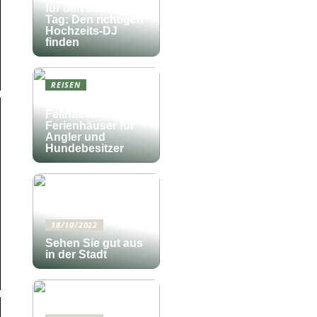
für den schönsten
Tag: Den richtigen
Hochzeits-DJ
finden
REISEN
Fischfang und
Fellnasen:
Ferienhäuser für
Angler und
Hundebesitzer
18/10/2022
Sehen Sie gut aus
in der Stadt