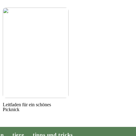
Leitfaden für ein schönes
Picknick
en
tiere
tipps und tricks