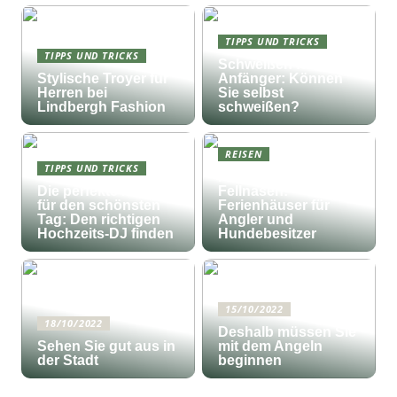
TIPPS UND TRICKS
TIPPS UND TRICKS
Schweißen für
Stylische Troyer für
Anfänger: Können
Herren bei
Sie selbst
Lindbergh Fashion
schweißen?
REISEN
TIPPS UND TRICKS
Fischfang und
Die perfekte Musik
Fellnasen:
für den schönsten
Ferienhäuser für
Tag: Den richtigen
Angler und
Hochzeits-DJ finden
Hundebesitzer
15/10/2022
18/10/2022
Deshalb müssen Sie
Sehen Sie gut aus in
mit dem Angeln
der Stadt
beginnen