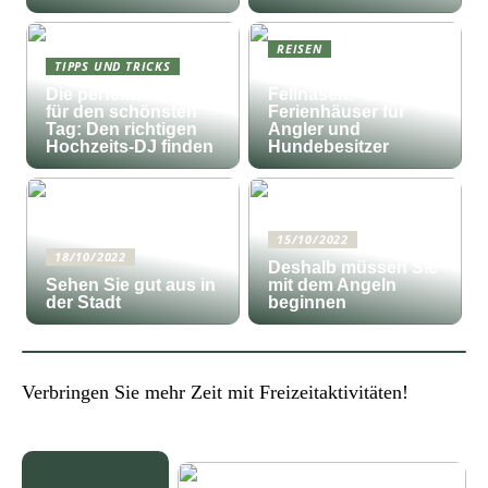
REISEN
TIPPS UND TRICKS
Fischfang und
Die perfekte Musik
Fellnasen:
für den schönsten
Ferienhäuser für
Tag: Den richtigen
Angler und
Hochzeits-DJ finden
Hundebesitzer
15/10/2022
18/10/2022
Deshalb müssen Sie
Sehen Sie gut aus in
mit dem Angeln
der Stadt
beginnen
Verbringen Sie mehr Zeit mit Freizeitaktivitäten!