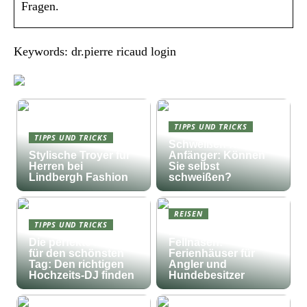
Fragen.
Keywords: dr.pierre ricaud login
TIPPS UND TRICKS
TIPPS UND TRICKS
Schweißen für
Stylische Troyer für
Anfänger: Können
Herren bei
Sie selbst
Lindbergh Fashion
schweißen?
REISEN
TIPPS UND TRICKS
Fischfang und
Die perfekte Musik
Fellnasen:
für den schönsten
Ferienhäuser für
Tag: Den richtigen
Angler und
Hochzeits-DJ finden
Hundebesitzer