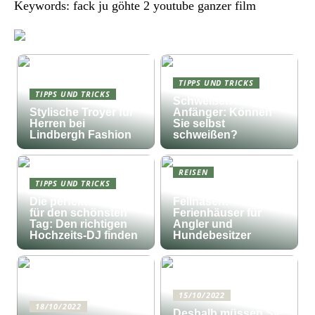
Keywords: fack ju göhte 2 youtube ganzer film
TIPPS UND TRICKS
TIPPS UND TRICKS
Schweißen für
Stylische Troyer für
Anfänger: Können
Herren bei
Sie selbst
Lindbergh Fashion
schweißen?
REISEN
TIPPS UND TRICKS
Fischfang und
Die perfekte Musik
Fellnasen:
für den schönsten
Ferienhäuser für
Tag: Den richtigen
Angler und
Hochzeits-DJ finden
Hundebesitzer
15/10/2022
18/10/2022
Deshalb müssen Sie