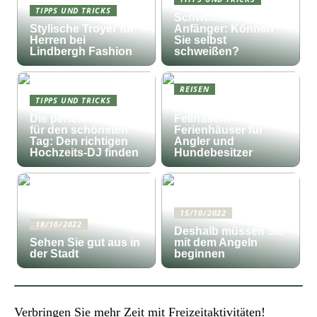
TIPPS UND TRICKS
Schweißen für
Stylische Troyer für
Anfänger: Können
Herren bei
Sie selbst
Lindbergh Fashion
schweißen?
REISEN
TIPPS UND TRICKS
Fischfang und
Die perfekte Musik
Fellnasen:
für den schönsten
Ferienhäuser für
Tag: Den richtigen
Angler und
Hochzeits-DJ finden
Hundebesitzer
15/10/2022
18/10/2022
Deshalb müssen Sie
Sehen Sie gut aus in
mit dem Angeln
der Stadt
beginnen
Verbringen Sie mehr Zeit mit Freizeitaktivitäten!