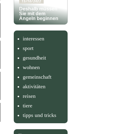
15/10/2022
Deshalb müssen
Sie mit dem
Angeln beginnen
interessen
sport
gesundheit
wohnen
gemeinschaft
aktivitäten
reisen
tiere
tipps und tricks