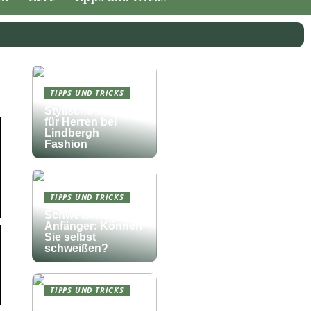
TIPPS UND TRICKS
Stylische Troyer
für Herren bei
Lindbergh
Fashion
TIPPS UND TRICKS
Schweißen für
Anfänger: Können
Sie selbst
schweißen?
TIPPS UND TRICKS
Die perfekte Musik