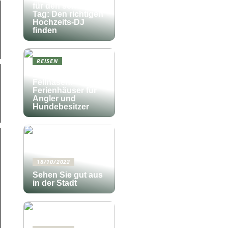
für den schönsten
Tag: Den richtigen
Hochzeits-DJ
finden
REISEN
Fischfang und
Fellnasen:
Ferienhäuser für
Angler und
Hundebesitzer
18/10/2022
Sehen Sie gut aus
in der Stadt