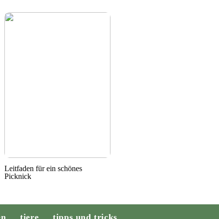
Leitfaden für ein schönes
Picknick
en
tiere
tipps und tricks