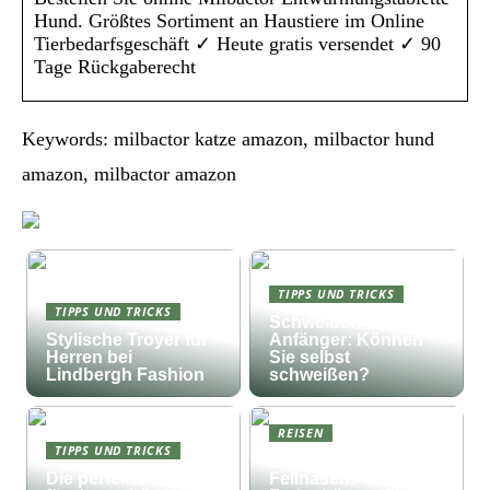
Hund. Größtes Sortiment an Haustiere im Online
Tierbedarfsgeschäft ✓ Heute gratis versendet ✓ 90
Tage Rückgaberecht
Keywords: milbactor katze amazon, milbactor hund
amazon, milbactor amazon
TIPPS UND TRICKS
TIPPS UND TRICKS
Schweißen für
Stylische Troyer für
Anfänger: Können
Herren bei
Sie selbst
Lindbergh Fashion
schweißen?
REISEN
TIPPS UND TRICKS
Fischfang und
Die perfekte Musik
Fellnasen: