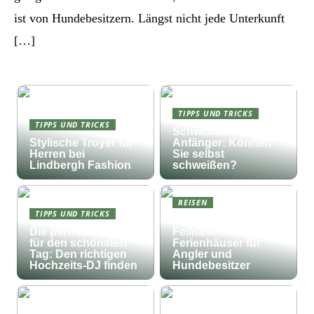
ist von Hundebesitzern. Längst nicht jede Unterkunft
[…]
TIPPS UND TRICKS
TIPPS UND TRICKS
Schweißen für
Stylische Troyer für
Anfänger: Können
Herren bei
Sie selbst
Lindbergh Fashion
schweißen?
REISEN
TIPPS UND TRICKS
Fischfang und
Die perfekte Musik
Fellnasen:
für den schönsten
Ferienhäuser für
Tag: Den richtigen
Angler und
Hochzeits-DJ finden
Hundebesitzer