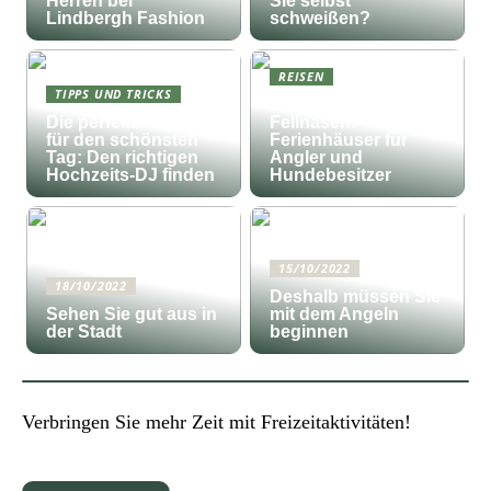
Herren bei
Sie selbst
Lindbergh Fashion
schweißen?
REISEN
TIPPS UND TRICKS
Fischfang und
Die perfekte Musik
Fellnasen:
für den schönsten
Ferienhäuser für
Tag: Den richtigen
Angler und
Hochzeits-DJ finden
Hundebesitzer
15/10/2022
18/10/2022
Deshalb müssen Sie
Sehen Sie gut aus in
mit dem Angeln
der Stadt
beginnen
Verbringen Sie mehr Zeit mit Freizeitaktivitäten!