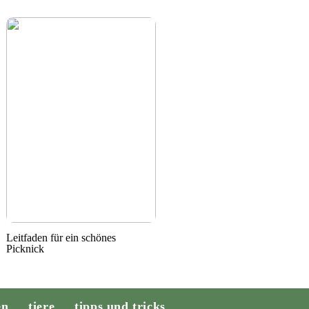
Leitfaden für ein schönes
Picknick
en
tiere
tipps und tricks