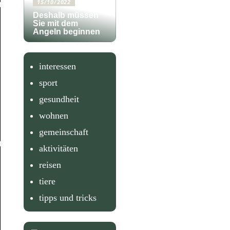
15/10/2022
Deshalb müssen
Sie mit dem
Angeln beginnen
interessen
sport
gesundheit
wohnen
gemeinschaft
aktivitäten
reisen
tiere
tipps und tricks