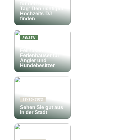
für den schönsten
Tag: Den richtigen
Hochzeits-DJ
finden
REISEN
Fischfang und
Fellnasen:
Ferienhäuser für
Angler und
Hundebesitzer
18/10/2022
Sehen Sie gut aus
in der Stadt