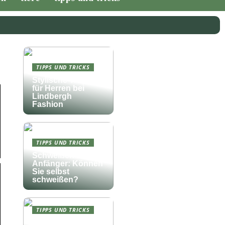
TIPPS UND TRICKS
Stylische Troyer
für Herren bei
Lindbergh
Fashion
TIPPS UND TRICKS
Schweißen für
Anfänger: Können
Sie selbst
schweißen?
TIPPS UND TRICKS
Die perfekte Musik