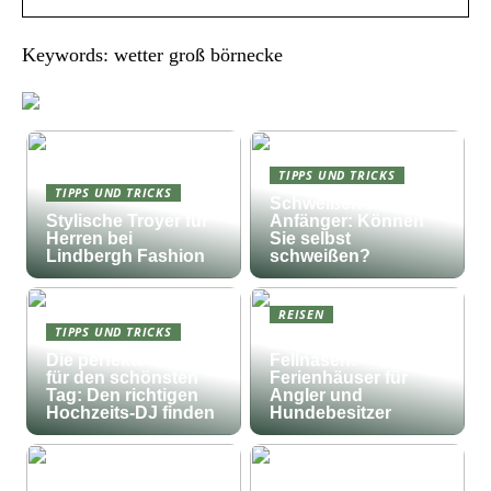
Keywords: wetter groß börnecke
TIPPS UND TRICKS
TIPPS UND TRICKS
Schweißen für
Stylische Troyer für
Anfänger: Können
Herren bei
Sie selbst
Lindbergh Fashion
schweißen?
REISEN
TIPPS UND TRICKS
Fischfang und
Die perfekte Musik
Fellnasen:
für den schönsten
Ferienhäuser für
Tag: Den richtigen
Angler und
Hochzeits-DJ finden
Hundebesitzer