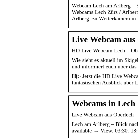
Webcam Lech am Arlberg – St
Webcams Lech Zürs / Arlberg.
Arlberg, zu Wetterkamera in 
Live Webcam aus 
HD Live Webcam Lech – Ober
Wie sieht es aktuell im Skig
und informiert euch über das
lll▷ Jetzt die HD Live Webc
fantastischen Ausblick über 
Webcams in Lech Z
Live Webcam aus Oberlech –
Lech am Arlberg – Blick nach
available → View. 03:30. 13