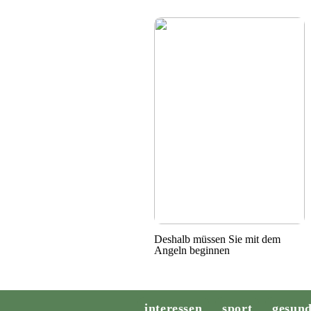
Deshalb müssen Sie mit dem
Angeln beginnen
interessen
sport
gesund