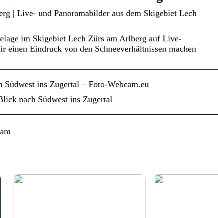
g | Live- und Panoramabilder aus dem Skigebiet Lech
eelage im Skigebiet Lech Zürs am Arlberg auf Live-
ir einen Eindruck von den Schneeverhältnissen machen
h Südwest ins Zugertal – Foto-Webcam.eu
lick nach Südwest ins Zugertal
cam