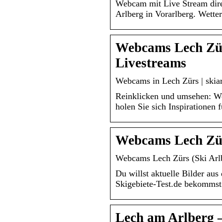
Webcam mit Live Stream dire
Arlberg in Vorarlberg. Wette
Webcams Lech Zürs
Livestreams
Webcams in Lech Zürs | skiar
Reinklicken und umsehen: We
holen Sie sich Inspirationen 
Webcams Lech Zür
Webcams Lech Zürs (Ski Arlb
Du willst aktuelle Bilder au
Skigebiete-Test.de bekommst
Lech am Arlberg –