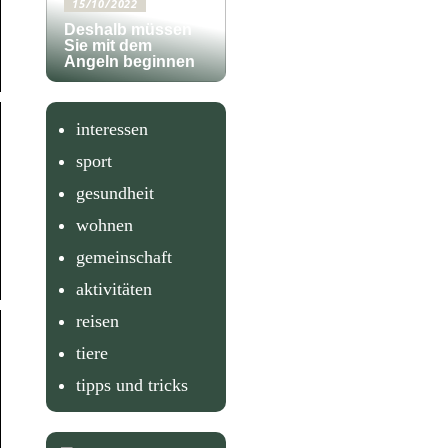
15/10/2022
Deshalb müssen
Sie mit dem
Angeln beginnen
interessen
sport
gesundheit
wohnen
gemeinschaft
aktivitäten
reisen
tiere
tipps und tricks