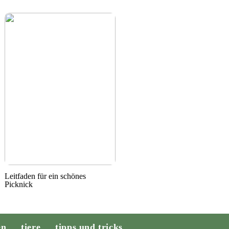
Leitfaden für ein schönes
Picknick
en
tiere
tipps und tricks