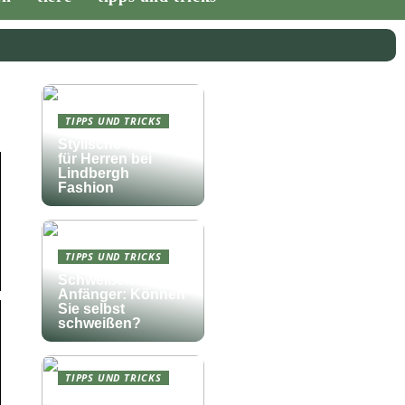
TIPPS UND TRICKS
Stylische Troyer
für Herren bei
Lindbergh
Fashion
TIPPS UND TRICKS
Schweißen für
Anfänger: Können
Sie selbst
schweißen?
TIPPS UND TRICKS
Die perfekte Musik