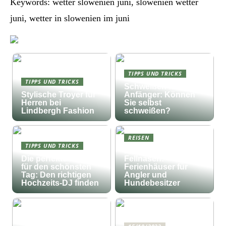
Keywords: wetter slowenien juni, slowenien wetter
juni, wetter in slowenien im juni
TIPPS UND TRICKS
TIPPS UND TRICKS
Schweißen für
Stylische Troyer für
Anfänger: Können
Herren bei
Sie selbst
Lindbergh Fashion
schweißen?
REISEN
TIPPS UND TRICKS
Fischfang und
Die perfekte Musik
Fellnasen:
für den schönsten
Ferienhäuser für
Tag: Den richtigen
Angler und
Hochzeits-DJ finden
Hundebesitzer