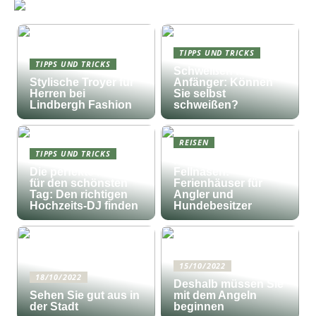
TIPPS UND TRICKS
TIPPS UND TRICKS
Schweißen für
Stylische Troyer für
Anfänger: Können
Herren bei
Sie selbst
Lindbergh Fashion
schweißen?
REISEN
TIPPS UND TRICKS
Fischfang und
Die perfekte Musik
Fellnasen:
für den schönsten
Ferienhäuser für
Tag: Den richtigen
Angler und
Hochzeits-DJ finden
Hundebesitzer
15/10/2022
18/10/2022
Deshalb müssen Sie
Sehen Sie gut aus in
mit dem Angeln
der Stadt
beginnen