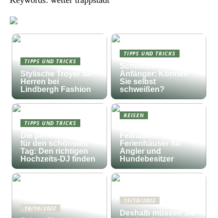
TIPPS UND TRICKS
TIPPS UND TRICKS
Schweißen für
Stylische Troyer für
Anfänger: Können
Herren bei
Sie selbst
Lindbergh Fashion
schweißen?
REISEN
TIPPS UND TRICKS
Fischfang und
Die perfekte Musik
Fellnasen:
für den schönsten
Ferienhäuser für
Tag: Den richtigen
Angler und
Hochzeits-DJ finden
Hundebesitzer
15/10/2022
18/10/2022
Deshalb müssen Sie