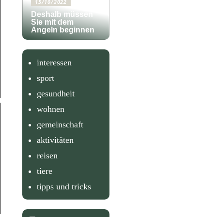
15/10/2022
Deshalb müssen
Sie mit dem
Angeln beginnen
interessen
sport
gesundheit
wohnen
gemeinschaft
aktivitäten
reisen
tiere
tipps und tricks