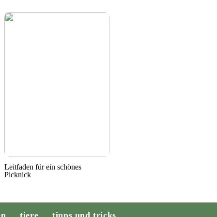
Leitfaden für ein schönes
Picknick
en
tiere
tipps und tricks