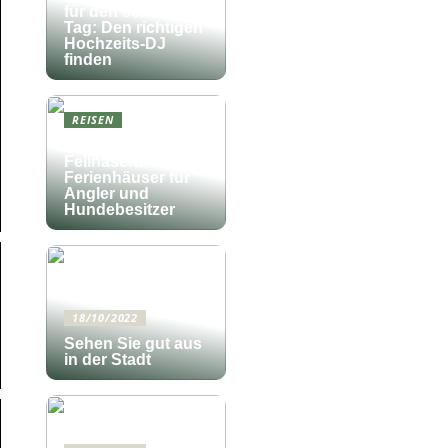
für den schönsten
Tag: Den richtigen
Hochzeits-DJ
finden
REISEN
Fischfang und
Fellnasen:
Ferienhäuser für
Angler und
Hundebesitzer
18/10/2022
Sehen Sie gut aus
in der Stadt