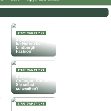
TIPPS UND TRICKS
Stylische Troyer
für Herren bei
Lindbergh
Fashion
TIPPS UND TRICKS
Schweißen für
Anfänger: Können
Sie selbst
schweißen?
TIPPS UND TRICKS
Die perfekte Musik