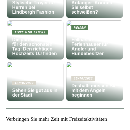
Stylische Troyer für
Anfänger: Können
Herren bei
Sie selbst
Lindbergh Fashion
schweißen?
REISEN
TIPPS UND TRICKS
Fischfang und
Die perfekte Musik
Fellnasen:
für den schönsten
Ferienhäuser für
Tag: Den richtigen
Angler und
Hochzeits-DJ finden
Hundebesitzer
15/10/2022
18/10/2022
Deshalb müssen Sie
Sehen Sie gut aus in
mit dem Angeln
der Stadt
beginnen
Verbringen Sie mehr Zeit mit Freizeitaktivitäten!